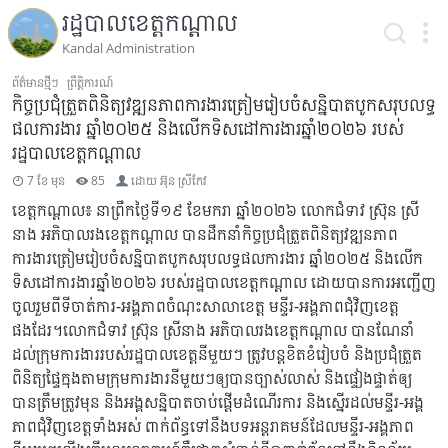
រដ្ឋបាលខេត្តកណ្តាល
Kandal Administration
ព័ត៌មានថ្មីៗ
ព្រឹត្តិការណ៍
កិច្ចប្រជុំត្រួតពិនិត្យវឌ្ឍនភាពការងារត្រៀមរៀបចំសន្និបាតបូកសរុបលទ្ធ
ផលការងារ ឆ្នាំ២០២៥ និងលើកទិសដៅការងារឆ្នាំ២០២៦ របស់
រដ្ឋបាលខេត្តកណ្តាល
7 ខែ មុន
85
ដោយ
អ៊ុន ស្រីកែវ
ខេត្តកណ្តាល៖ នាព្រឹកថ្ងៃទី១៩ ខែមករា ឆ្នាំ២០២៦ លោកជំទាវ ស្រ៊ុន ស្រី
នាង អភិបាលរងខេត្តកណ្តាល បានដឹកនាំកិច្ចប្រជុំត្រួតពិនិត្យវឌ្ឍនភាព
ការងារត្រៀមរៀបចំសន្និបាតបូកសរុបលទ្ធផលការងារ ឆ្នាំ២០២៥ និងលើក
ទិសដៅការងារឆ្នាំ២០២៦ របស់រដ្ឋបាលខេត្តកណ្តាល ដោយបានការអញ្ជើញ
ចូលរួមពីទីចាត់ការ-អង្គភាពចំណុះសាលាខេត្ត មន្ទីរ-អង្គភាពជុំវិញខេត្ត
ផងដែរ។លោកជំទាវ ស្រ៊ុន ស្រីនាង អភិបាលរងខេត្តកណ្តាល បានណែនាំ
ដល់ក្រុមការងាររបស់រដ្ឋបាលខេត្តនីមួយៗ ត្រូវបន្តខិតខំរៀបចំ និងប្រជុំត្រួត
ពិនិត្យផ្ទៃក្នុងតាមក្រុមការងារនីមួយៗឲ្យបានច្បាស់លាស់ និងផ្ទៀងផ្ទាត់ឲ្យ
បានត្រឹមត្រូវមុន និងអង្គសន្និបាតចាប់ផ្ដើមដំណើរការ និងស្នើរដល់មន្ទីរ-អង្គ
ភាពជុំវិញខេត្តទាំងអស់ ពាក់ព័ន្ធទៅនឹងបទអន្តរាគមន៍ដែលមន្ទីរ-អង្គភាព