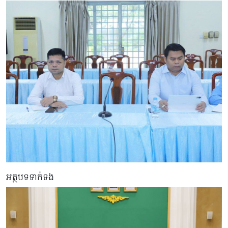
អត្ថបទទាក់ទង