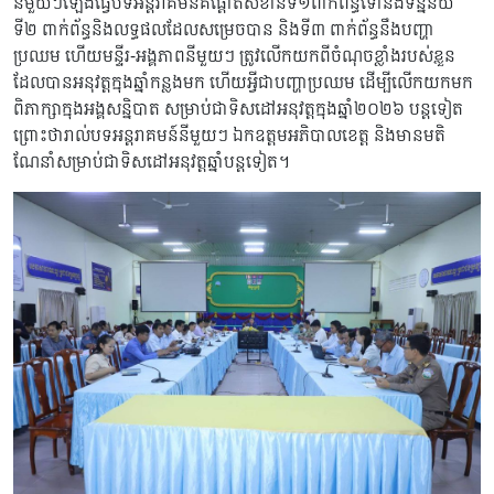
នីមួយៗឡើងធ្វើបទអន្តរាគមន៍គឺផ្ដោតសំខាន់ទី១ពាក់ព័ន្ធទៅនឹងទិន្នន័យ
ទី២ ពាក់ព័ន្ធនិងលទ្ធផលដែលសម្រេចបាន និងទី៣ ពាក់ព័ន្ធនឹងបញ្ហា
ប្រឈម ហើយមន្ទីរ-អង្គភាពនីមួយៗ ត្រូវលើកយកពីចំណុចខ្លាំងរបស់ខ្លួន
ដែលបានអនុវត្តក្នុងឆ្នាំកន្លងមក ហើយអ្វីជាបញ្ហាប្រឈម ដើម្បីលើកយកមក
ពិភាក្សាក្នុងអង្គសន្និបាត សម្រាប់ជាទិសដៅអនុវត្តក្នុងឆ្នាំ២០២៦ បន្តទៀត
ព្រោះថារាល់បទអន្តរាគមន៍នីមួយៗ ឯកឧត្តមអភិបាលខេត្ត និងមានមតិ
ណែនាំសម្រាប់ជាទិសដៅអនុវត្តឆ្នាំបន្តទៀត។