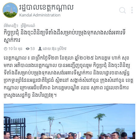
រដ្ឋបាលខេត្តកណ្តាល
Kandal Administration
ព័ត៌មានថ្មីៗ
ព្រឹត្តិការណ៍
កិច្ចប្រជុំ និងចុះពិនិត្យទីតាំងដីសម្រាប់បម្រុងទុកសាងសង់អគារទី
ស្នាក់ការ
10 ខែ មុន
53
ដោយ
អ៊ុន ស្រីកែវ
ខេត្តកណ្តាល ៖ នាព្រឹកថ្ងៃទី២៣ ខែតុលា ឆ្នាំ២០២៥ ឯកឧត្តម ហាក់ សុខ
មករា អភិបាលរងខេត្តកណ្តាល បានអញ្ជើញចូលរួម កិច្ចប្រជុំ និងចុះពិនិត្យ
ទីតាំងដីសម្រាប់បម្រុងទុកសាងសង់អគារទីស្នាក់ការ និងហេដ្ឋារចនាសម្ព័ន្ធ
ច្រកទ្វារព្រំដែនអន្តរជាតិជ្រៃធំ ស្ថិតនៅ សង្កាត់សំពៅពូន ក្រុងសំពៅពូន ខេត្ត
កណ្តាល ក្រោមអធិបតីភាព ឯកឧត្តមបណ្ឌិត ឈន សុភាព រដ្ឋលេខាធិការ
ក្រសួងសេដ្ឋកិច្ច និងហិរញ្ញវត្ថុ។