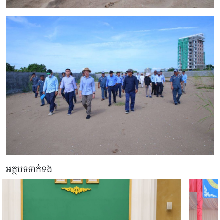
អត្ថបទទាក់ទង