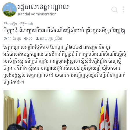
រដ្ឋបាលខេត្តកណ្តាល
Kandal Administration
ព័ត៌មានថ្មីៗ
ព្រឹត្តិការណ៍
កិច្ចប្រជុំ ពិភាក្សាលើករណីសំណើរស្នើសុំរបស់ គ្រឹះស្ថានមីក្រូហិរញ្ញវត្ថុ
11 ខែ មុន
50
ដោយ
អ៊ុន ស្រីកែវ
ខេត្តកណ្ដាល៖ ព្រឹកថ្ងៃទី១១ ខែកញ្ញា ឆ្នាំ២០២៥ ឯកឧត្តម ឌឹម បូរ៉ា
អភិបាលរងខេត្តកណ្តាល បានដឹកនាំកិច្ចប្រជុំ ពិភាក្សាលើករណីសំណើរស្នើសុំ
របស់ គ្រឹះស្ថានមីក្រូហិរញ្ញវត្ថុ នៅស្រុកអង្គស្នួល ស្នើសុំដំឡើងផ្ទាំង ប៉ាណូថ្មី
ចំនួន ១ទីតាំង ស្ថិតនៅបណ្តោយផ្លូវជាតិលេខ៤ ភូមិស្វាយជ្រុំ ឃុំបែកចាន
ស្រុងអង្គស្នួល ខេត្តកណ្តាល ដោយបានការអញ្ជើញចូលរួមពីមន្ទីរជំនាញពាក់
ព័ន្ធផងដែរ។