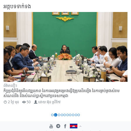
អត្ថបទទាក់ទង
ព័ត៌មានថ្មីៗ
ព្រឹត្តិការណ៍
លោកស្រី ផល គុយនី ត្រូវបានប្រកាសចូលកាន់មុខតំណែងជាអភិបាលរង នៃគណៈអភិបាល
ស្រុកស្អាង
2 ថ្ងៃ មុន
50
ដោយ
អ៊ុន ស្រីកែវ