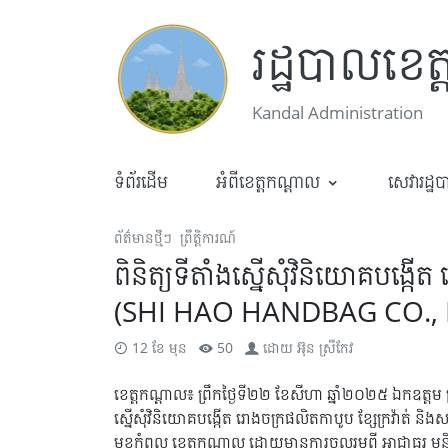
រដ្ឋបាលខេត
Kandal Administration
ទំព័រដើម
អំពីខេត្តកណ្តាល
សេវារដ្ឋ
ព័ត៌មានថ្មីៗ
ព្រឹត្តិការណ៍
ពិនិត្យទីតាំងស្នើសុំវិនិយោគបង្កើត 
(SHI HAO HANDBAG CO., 
12 ខែ មុន
50
ដោយ
អ៊ុន ស្រីកែវ
ខេត្តកណ្តាល៖ ព្រឹកថ្ងៃទី២២ ខែសីហា ឆ្នាំ២០២៥ ឯកឧត្ត
ស្នើសុំវិនិយោគបង្កើត រោងចក្រផលិតកាបូប ខ្សែក្រវ៉ាត់ ន
មុខកំពូល ខេត្តកណ្តាល ដោយមានការចូលរួមពី អាជ្ញាធរ មន