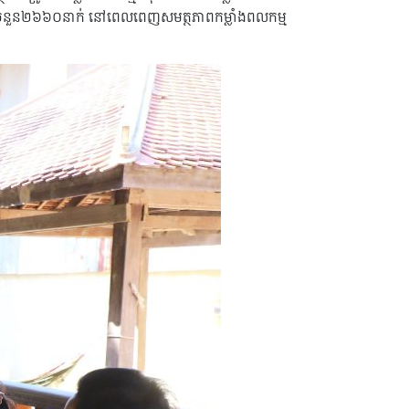
មានជំនាញ ចំនួន២៦៦០នាក់ នៅពេលពេញសមត្ថភាពកម្លាំងពលកម្ម