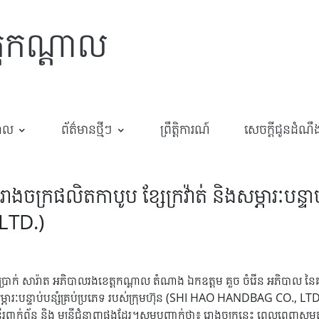
្តកណ្តាល
បាល
ព័ត៌មានថ្មីៗ
ព្រឹត្តិការណ៍
សេចក្តីជូនដំណឹ
រោងចក្រផលិតកាបូប ខ្សែក្រវ៉ាត់ និងសម្ភារៈបន្ទាប
LTD.)
ម ប្រាក់ សារ៉ាត អភិបាលរងខេត្តកណ្តាល តំណាង ឯកឧត្តម គួច ចំរើន អភិបាល ន
ិងសម្ភារៈបន្ទាប់បន្សំគ្រប់ប្រភេទ របស់ក្រុមហ៊ុន (SHI HAO HANDBAG CO., LT
្ទីរពាក់ព័ន្ធ និង មន្ត្រីជំនាញផងដែរ។សូមបញ្ចាក់ថា៖ រោងចក្រនេះ ពេលពេញស