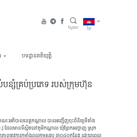
ស្វែងរក
ខ្មែរ
ង
បទដ្ឋានគតិយុត្តិ
់បន្សំគ្រប់ប្រភេទ របស់ក្រុមហ៊ុន
ៃគណៈអភិបាលខេត្តកណ្តាល បានអញ្ជើញចុះពិនិត្យទីតាំង
D.) ដែលមានទីស្ថិតនៅភូមិកណ្តាល ឃុំព្រែកអញ្ចាញ ស្រុក
មត្ថភាពត្រូវការកម្លាំងពលកម្មសរុប ៣០៤០កន្លែង ដោយពេល