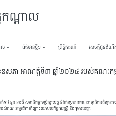
្តកណ្តាល
បាល
ព័ត៌មានថ្មីៗ
ព្រឹត្តិការណ៍
សេចក្តីជូនដំណឹ
ំខែឧសភា អាណត្តិទី៣ ឆ្នាំ២០២៤ របស់គណៈកម្មាធ
នួន នារតី សមាជិកក្រុមប្រឹក្សាខេត្ត និងជាប្រធានគណៈកម្មាធិការពិគ្រោះយោបល់ក
់គណៈកម្មាធិការពិគ្រោះយោបល់កិច្ចការស្ត្រី និងកុមារខេត្ត។