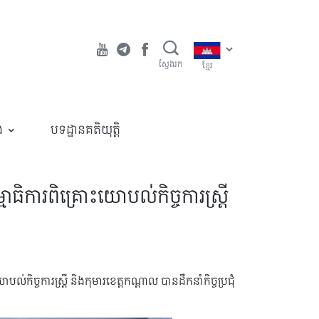
ស្វែងរក
ខ្មែរ
ង
បទដ្ឋានគតិយុត្តិ
ិការពិគ្រោះយោបល់កិច្ចការស្ត្រី
ិច្ចការស្ត្រី និងកុមារខេត្តកណ្ដាល បានដឹកនាំកិច្ចប្រជុំ