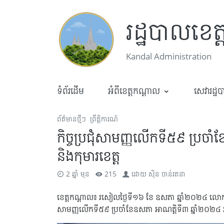
រដ្ឋបាលខេត
Kandal Administration
ទំព័រដើម
អំពីខេត្តកណ្តាល
សេវារដ្ឋ
ព័ត៌មានថ្មីៗ
ព្រឹត្តិការណ៍
កិច្ចប្រជុំសាមញ្ញលើកទី៥៩ ប្រចា
និងកុមារខេត្ត
2 ឆ្នាំ មុន
215
ដោយ
ស៊ិន ចាន់រតនា
ខេត្តកណ្ដាល៖ រសៀលថ្ងៃទី១៦ ខែ ឧសភា ឆ្នាំ២០២៤ លោកជំទាវ 
សាមញ្ញលើកទី៥៩ ប្រចាំខែឧសភា អាណត្តិទី៣ ឆ្នាំ២០២៤ របស