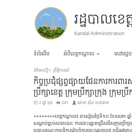
រដ្ឋបាលខេត
Kandal Administration
ទំព័រដើម
អំពីខេត្តកណ្តាល
សេវារដ្ឋ
ព័ត៌មានថ្មីៗ
ព្រឹត្តិការណ៍
កិច្ចប្រជុំផ្សព្វផ្សាយផែនការការពា
ប្រឹក្សាខេត្ត ក្រុមប្រឹក្សាក្រុង ក្រុ
2 ឆ្នាំ មុន
241
ដោយ
ស៊ិន ចាន់រតនា
++++++++ខេត្តកណ្ដាល៖ នាសៀលថ្ងៃទី១០ ខែឧសភា ឆ្នាំ២០២
សណ្តាប់ធ្នាប់សាធារណៈ ការបោះឆ្នោតជ្រើសរើសក្រុមប្រឹក្សារាជ
ប្រធានគណៈកម្មាធិការរៀបចំការបោះឆ្នោតខេត្ត មន្ទីរអង្គភា