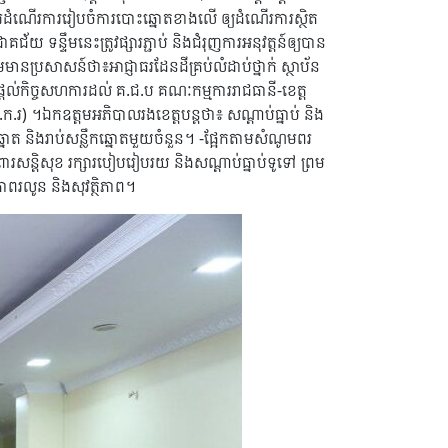
ារពារដំណើរការរៀបចំការបោះឆ្នោតខាងលើ ឲ្យដំណើរការស្ថិត
 ទន្ទឹមនេះត្រូវផ្សារភ្ជាប់ និងជំរុញការអនុវត្តន៍ឲ្យបាន
ានប្រសាសន៍ថា៖អាជ្ញាធរដែនដីគ្រប់លំដាប់ថ្នាក់ ស្ថាប័ន
ផ្តល់កិច្ចសហការដល់ គ.ជ.ប គណៈកម្មការរាជធានី-ខេត្ត
ក.រ) ។ឯកឧត្តមអភិបាលរងខេត្តបន្តថា៖ សណ្តាប់ធ្នាប់ និង
ឆ្នោត និងរាប់សន្លឹកឆ្នោតមួយចំនួន។ -ផ្អែកតាមសំណូមពរ
ពារសន្តិសុខ រក្សារបៀបរៀបរយ និងសណ្តាប់ធ្នាប់ទូទៅ ព្រម
ភាពរលូន និងសុវត្ថិភាព។