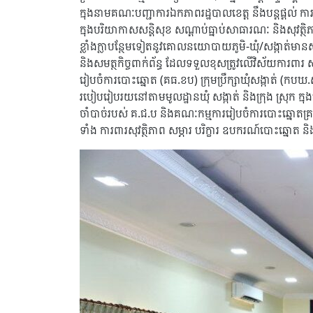
ក្នុងនាមគណៈបញ្ជាការឯកភាពរដ្ឋបាលខេត្ត នឹងបន្តផ្តល់ កា
ក្នុងបរិយាកាសសន្តិសុខ សណ្តាប់ធ្នាប់សាធារណៈ និងសុវត្ថិភ
ខ្លាំងក្លាបន្ថែមទៀតនូវគោលនយោបាយភូមិ-ឃុំ/សង្កាត់មានសុ
និងសមត្ថកិច្ចពាក់ព័ន្ធ ដែលទទួលខុសត្រូវលើវិស័យការពារ 
រៀបចំការបោះឆ្នោត (គធ.ខប) ក្រុមប្រឹក្សាឃុំសង្កាត់ (កប
របៀបរៀបរយនៅតាមមូលដ្ឋានឃុំ សង្កាត់ និងក្រុង ស្រុក ក្ន
ចាំបាច់របស់ គ.ជ.ប និងគណៈកម្មការរៀបចំការបោះឆ្នោតគ្រប់ល
ទាំង ការពារសុវត្ថិភាព សម្ភារ បរិក្ខារ ឧបករណ៍បោះឆ្នោត 