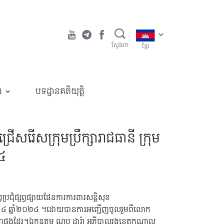
ស្វែងរក
ខ្មែរ
ង
បទដ្ឋានគតិយុត្តិ
រើសរើសក្រុមប្រឹក្សារាជធានី ក្រុម
២៤
ុំផ្សព្វផ្សាយផែនការការពារសន្តិសុខ
ណ្ឌ អាណត្តិទី៤ ឆ្នាំ២០២៤ ។ដោយបានការអញ្ជើញចូលរួមពីលោក
រីជំនាញផងដែរ។ឯកឧត្តម ណុប ដារ៉ា អភិបាលរងខេត្តកណ្តាល