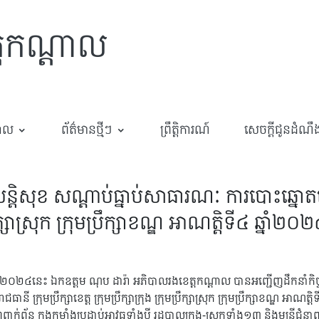
្តកណ្តាល
បាល
ព័ត៌មានថ្មីៗ
ព្រឹត្តិការណ៍
សេចក្តីជូនដំណឹ
រសន្តិសុខ សណ្តាប់ធ្នាប់សាធារណៈ ការបោះឆ្នោតជ្
មប្រឹក្សាស្រុក ក្រុមប្រឹក្សាខណ្ឌ អាណត្តិទី៤ ឆ្នាំ២០
៤នេះ ឯកឧត្តម ណុប ដារ៉ា អភិបាលរងខេត្តកណ្តាល បានអញ្ជើញដឹកនាំកិច្ចប្រជ
ធានី ក្រុមប្រឹក្សាខេត្ត ក្រុមប្រឹក្សាក្រុង ក្រុមប្រឹក្សាស្រុក ក្រុមប្រឹក្សាខ
ពពាក់ព័ន្ធ កងកម្លាំងប្រដាប់អាវុធទាំងបី រដ្ឋបាលក្រុង-ស្រុកទាំង១៣ និងមន្ត្