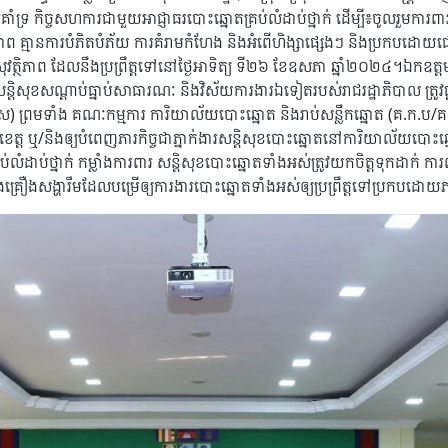
រគាំទ្រ កិច្ចសហការជាមួយអាជ្ញាធរបោះឆ្នោតគ្រប់លំដាប់ថ្នាក់ ដើម្បី៖ចូលរួមក
ាព គ្មានការបំភិតបំភ័យ ការគំរាមកំហែង និងអំពើហិង្សាផ្សេងៗ និងប្រកបដោយជោគជ័យ
វត្ថិភាព ដែលនឹងប្រព្រឹត្តទៅនៅថ្ងៃអាទិត្យ ទី២៦ ខែឧសភា ឆ្នាំ២០២៤។ឯកឧត្តមម
សន្តិសុខសណ្តាប់ធ្នាប់សាធារណៈ និងវិស័យការងារឯទៀតរបស់រាជរដ្ឋាភិបាល ត្រូវ
ឃ.ស) ព្រមទាំង គណៈកម្មការ ការិយាល័យបោះឆ្នោត និងរាប់សន្លឹកឆ្នោត (គ.ក.ប/គ.
ុងខេត្ត ឬ/និងឲ្យបំពេញភារកិច្ចជាភ្នាក់ងារសន្តិសុខបោះឆ្នោតនៅការិយាល័យបោះ
ំដាប់ថ្នាក់ កម្លាំងការពារ សន្តិសុខបោះឆ្នោតទាំងអស់ត្រូវយកចិត្តទុកដាក់ ការ
និងគ្រឿងសង្ហារឹមដែលបម្រើឲ្យការងារបោះឆ្នោតទាំងអស់ឲ្យប្រព្រឹត្តទៅប្រកបដោយ