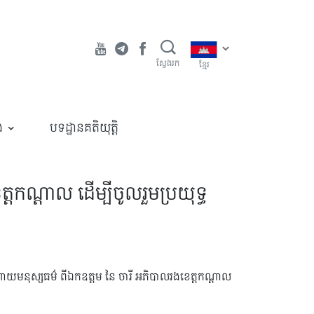
ស្វែងរក
ខ្មែរ
ង
បទដ្ឋានគតិយុត្តិ
កណ្ដាល ដើម្បីចូលរួមប្រយុទ្ធ
យមនុស្សធម៌ ពីឯកឧត្ដម នៃ ចារី អភិបាលរងខេត្តកណ្ដាល