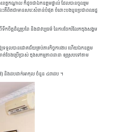
ខេត្តកណ្ដាល ក៏ដូចជាឯកឧត្ដមផ្ទាល់ ដែលបានចូលរួម​
ទាំងនេះគឺពិតជាមានសារៈសំខាន់បំផុត ចំពោះបងប្អូនប្រជាពលរដ្ឋ
ត្តដ៏ល្អប្រពៃ និងជាវប្បធម៌ នៃការ​ចែក​រំលែកក្នុងសង្គម
ូមឱ្យទទួលបានជោគជ័យគ្រប់ភារកិច្ចការងារ ហើយឯកឧត្តម
ត់ចែងប្រើប្រាស់ ក្នុងសកម្មភាពនានា ឲ្យស្របទៅតាម
rand) និងដបដាក់អាកុល ចំនួន ៤៣ដប ។