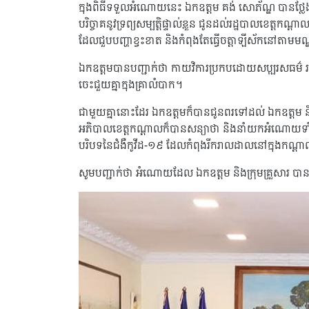
ក្នុងពិធីទទួលអំណោយនេះ ឯកឧត្តម គង់ សោភ័ណ្ឌ បានថ្លែង
បរិច្ចាគ​នូវទ្រព្យសម្បត្តិផ្ទាល់ខ្លួន ជូនដល់រដ្ឋបាលខេត្ត
ដែលជួបបញ្ហាខ្វះខាត និងកំពុងតែធ្វើចត្តាឡីស័កនៅតាមមណ្
ឯកឧត្តមបានបញ្ជាក់ថា កាយវិការប្រកបដោយសប្បុរសធម៌ របស់ឯ
ចេះជួយគ្នាក្នុងគ្រាលំបាក។
ជាមួយគ្នានោះដែរ ឯកឧត្តមក៏បានជូនពរទៅដល់ ឯកឧត្ដម និ
អភិបាលខេត្តកណ្ដាលក៏បានសន្យាថា និងនាំយកអំណោយទាំងអស់
បរិបទនៃជំងឺកូវីដ-១៩ ដែល​កំពុង​រីករាល​ដាលនៅក្នុងកណ្ត
សូមបញ្ជាក់ថា អំណោយដែល ឯកឧត្ដម និងក្រុមគ្រួសារ បានផ