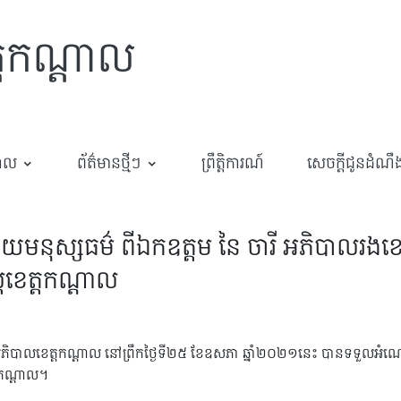
្តកណ្តាល
បាល
ព័ត៌មានថ្មីៗ
ព្រឹត្តិការណ៍
សេចក្តីជូនដំណឹ
នុស្សធម៌ ពីឯកឧត្ដម នៃ ចារី អភិបាលរងខេត្ត
រ្តខេត្តកណ្ដាល
ភិបាលខេត្តកណ្តាល នៅព្រឹកថ្ងៃទី២៥ ខែឧសភា ឆ្នាំ២០២១នេះ បានទទួលអំណោ
ត្តកណ្ដាល។