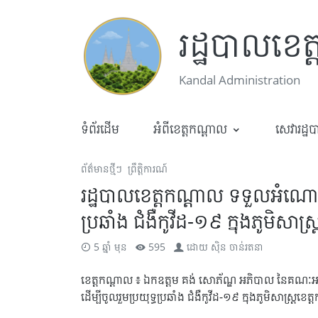
រដ្ឋបាលខេត
Kandal Administration
ទំព័រដើម
អំពីខេត្តកណ្តាល
សេវារដ្ឋ
ព័ត៌មានថ្មីៗ
ព្រឹត្តិការណ៍
រដ្ឋបាលខេត្តកណ្តាល ទទួលអំណោយម
ប្រឆាំង ជំងឺកូវីដ-១៩ ក្នុងភូមិសាស្
5 ឆ្នាំ មុន
595
ដោយ
ស៊ិន ចាន់រតនា
ខេត្តកណ្តាល ៖ ឯកឧត្តម គង់ សោភ័ណ្ឌ អភិបាល នៃគណៈអ
ដើម្បីចូលរួមប្រយុទ្ធប្រឆាំង ជំងឺកូវីដ-១៩ ក្នុងភូមិសាស្ត្រខេ