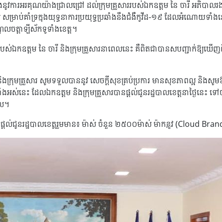
នូវការអរគុណយ៉ាងជ្រាលជ្រៅ ដល់ក្រុមគ្រួសាររបស់ឯកឧត្ដម នៃ ចារី អភិបាលរង
កណ្តាល សម្រាប់គាំទ្រក្នុងយុទ្ធនាការប្រយុទ្ធប្រឆាំង​នឹង​ជំងឺកូវីដ-១៩ ដែលអំណោយ
ឌលចត្តាឡីស័កទូទាំងខេត្ត។
កឧត្ដម នៃ ចារី និងក្រុមគ្រួសារនាពេលនេះ គឺពិតជាបានសបញ្ជាក់ឱ្យឃើញពីទឹកចិ
ងក្រុមគ្រួសារ សូមទទួលបាននូវ សេចក្តីសុខគ្រប់ប្រការ មានសុខភាពល្អ និងស
នេះ ដែលឯកឧត្ដម និងក្រុមគ្រួសារបានផ្ដល់ជូនរដ្ឋបាលខេត្តនាថ្ងៃនេះ ទៅចា
ាល។
្តល់ជូនរដ្ឋបាលខេត្តរួមមាន៖ ម៉ាស់ ចំនួន ២៥០០ម៉ាស់ ម៉ាកខ្លូវ (Cloud B