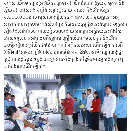
១កេស ,ឃីត១កញ្ចប់(អាវយឺត១,ក្រមា១) ,ឃីតដំណេក (ភួយ១ មុង១ និង
ខ្នើយ១) ,កៅស៊ូតង់ ១ផ្ទាំង សម្ភារផ្ទះបាយ ១ឈុត និងថវិកាចំនួន
១,០០០,០០០រៀល (មួយលានរៀលគត់)។ ក្នុងពេលជាមួយគ្នានេះ អនុ
សាខាកាកបាទក្រហម ក្រុងសំពៅពូន ក៏បានឧបត្ថម្ភជូនជនរងគ្រោះ ១គ្រួសារ
ទៀត ដែលរងផលប៉ះពាល់បន្តិចបន្តួចដោយសារគ្រោះអគ្គិភ័យនេះផងដែរ
ដោយទទួលបានអង្ករ ៥០គីឡូក្រាម គ្រឿងបរិភោគមួយចំនួន និងថវិកា
២០ម៉ឺនរៀល។គួររំលឹកផងដែរថា ករណីអគ្គីភ័យនេះបានកើតឡើង កាលពី
ថ្ងៃទី២៧ ខែមេសា ឆ្នាំ២០២៦ វេលាម៉ោង១១ និង២០នាទី បណ្ដាលឱ្យផ្ទះ
ប្រជាពលរដ្ឋចំនួន ៥ខ្នង ឆេះខូចខាតទាំងស្រុង ប៉ុន្តែមិនមានអ្នករងរបួស ឬ
បាត់បង់អាយុជីវិតឡើយ។