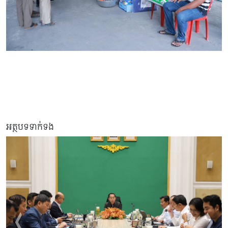
អត្ថបទទាក់ទង