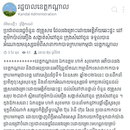
រដ្ឋបាលខេត្តកណ្តាល
Kandal Administration
ព័ត៌មានថ្មីៗ
ព្រឹត្តិការណ៍
ប្រជាពលរដ្ឋចំនួន ៥គ្រួសារ ដែលរងគ្រោះដោយអគ្គិភ័យឆេះផ្ទះ នៅ
ភូមិកប៉ាល់គឿង សង្កាត់សំពៅពូន ក្រុងសំពៅពូន ទទួលបាន
អំណោយមនុស្សធម៌ពីសាខាកាកបាទក្រហមកម្ពុជា ខេត្តកណ្តាល
3 ខែ មុន
43
ដោយ
អ៊ុន ស្រីកែវ
++++++++++++ខេត្តកណ្តាល៖ ឯកឧត្តម ហាក់ សុខមករា អភិបាលរង
ខេត្តកណ្តាល និងជាអនុប្រធានអចិន្ត្រៃយ៍គណៈកម្មាធិការសាខាកាកបាទ
ក្រហមកម្ពុជាខេត្ត នៅរសៀលថ្ងៃទី១ ខែឧសភា ឆ្នាំ២០២៦នេះ បានដឹកនាំ
ប្រតិភូចុះសួរសុខទុក្ខ និងនាំយកអំណោយមនុស្សធម៌ មកប្រគល់ជូនដល់
គ្រួសាររងគ្រោះដោយអគ្គិភ័យឆេះផ្ទះ ដល់លំនៅឋានផ្ទាល់ ចំនួន ៥គ្រួសារ
សរុប ២៨នាក់ ស្ថិតនៅភូមិកប៉ាល់គឿង សង្កាត់សំពៅពូន ក្រុងសំពៅពូន ។
ក្នុងឱកាសនោះ ឯកឧត្តម ហាក់ សុខមករា បាននាំមកនូវការផ្តាំផ្ញើសួរសុខ
ទុក្ខពីសំណាក់ សម្ដេចកិត្តិព្រឹទ្ធបណ្ឌិត ប៊ុន រ៉ានី ហ៊ុន សែន ប្រធានកាកបាទ
ក្រហមកម្ពុជា ដោយបង្ហាញពីក្តីអាណិតអាសូរ និងការយកចិត្តទុកដាក់យ៉ាង
ជ្រាលជ្រៅចំពោះប្រជាពលរដ្ឋដែលរងគ្រោះដោយគ្រោះមហន្តរាយគ្រប់