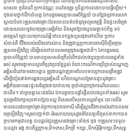
ប្រភេទ ក្នុងព្រះរាជាណាចក្រកម្ពុជា ដោយគ្មានការរើសអើងពូជសាសន៍
សាសនា ប្រពៃណី ប្រកាន់វណ្ណៈ ពណ៌សម្បុរ ឬនិន្នាការនយោបាយអ្វីឡើយ។
ក្នុងនាមថ្នាក់ដឹកនាំខេត្ត ឯកឧត្តមអនុប្រធានអចិន្ត្រៃយ៍ បានថ្លែងនូវការសោក
ស្តាយចំពោះគ្រួសាររងគ្រោះដែលបានបាត់បង់នូវទ្រព្យសម្បត្តិ និងផ្ទះសម្បែង
ដោយសារឧបទ្ទវហេតុគ្រោះអគ្គិភ័យ និងសូមឱ្យបងប្អូនមេត្តាទប់ចិត្ត ទប់
អារម្មណ៍ ព្រោះហេតុការណ៍អ្វីៗវាបានកន្លងហួសផុតទៅហើយ ប្រការ
សំខាន់គឺ ជីវិតរបស់យើងនៅរស់រាន និងត្រូវបន្តប្រកបរបររកស៊ីចិញ្ចឹមក្រុម
គ្រួសារឡើងវិញ ដើម្បីរស់នៅបានសមរម្យក្នុងសង្គមជាតិ។ ឯកឧត្តមអនុ
ប្រធានចិន្ត្រៃយ៍ បានមានប្រសាសន៍ក្រើនរំលឹកដល់បងប្អូនប្រជាពលរដ្ឋទាំង
អស់ សូមមេត្តាមានស្មារតីប្រុងប្រយ័ត្នខ្ពស់ ចំពោះករណីការប្រើប្រាស់បណ្តាញ
អគ្គិសនីនៅតាមគេហដ្ឋាន ត្រូវតបណ្តាញតាមបែបបទបច្ចេកទេសត្រឹមត្រូវ
ដើម្បីចៀសវាងការឆ្លងចរន្តអគិ្គសនី ហើយបណ្តាលឱ្យមានជួបនូវគ្រោះ
អគ្គិភ័យឆាបឆេះផ្ទះសម្បែងជាយថាហេតុ តួយ៉ាងដូចក្នុងករណីពេលនេះ
ជាដើម។ ជាមួយគ្នានេះផងដែរ ឯកឧត្តមបានផ្តាំផ្ញើដល់បងប្អូនទាំងអស់ សូម
ចូលរួមថែរក្សាសុខភាពឱ្យបានល្អ ពិសេសបើសុខភាពល្អមាំមួន នោះយើង
មានពេលវេលាគ្រប់គ្រាន់ប្រកបមុខរបររកស៊ី ដើម្បីស្តារជីវភាពរស់នៅបានសម
រម្យឡើងវិញ។សូមបញ្ជាក់ថា អំណោយមនុស្សធម៌ដែលប្រតិភូសាខាកាកបាទ
ក្រហមកម្ពុជាខេត្ត បានផ្តល់ជូនគ្រួសាររងគ្រោះទាំង៥ ក្នុង ១គ្រួសារៗទទួល
បាននូវ៖ អង្ក ៥០គីឡូក្រាម,មី១កេស,ទឹកត្រី ១យួរ ,ទឹកស៊ីអុីវ១យួរ,ទឹកសុទ្ធ