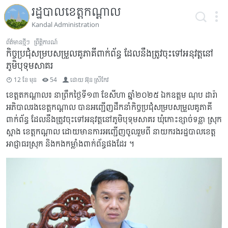
រដ្ឋបាលខេត្តកណ្តាល
Kandal Administration
ព័ត៌មានថ្មីៗ
ព្រឹត្តិការណ៍
កិច្ចប្រជុំសម្របសម្រួលគូភាគីពាក់ព័ន្ធ ដែលនឹងត្រូវចុះទៅអនុវត្តនៅ
ភូមិបុទុមសាគរ
12 ខែ មុន
54
ដោយ
អ៊ុន ស្រីកែវ
ខេត្តតកណ្តាល៖ នាព្រឹកថ្ងៃទី១៣ ខែសីហា ឆ្នាំ២០២៥ ឯកឧត្តម ណុប ដារ៉ា
អភិបាលរងខេត្តកណ្តាល បានអញ្ជើញដឹកនាំកិច្ចប្រជុំសម្របសម្រួលគូភាគី
ពាក់ព័ន្ធ ដែលនឹងត្រូវចុះទៅអនុវត្តនៅភូមិបុទុមសាគរ ឃុំកោះខ្សាច់ទន្លា ស្រុក
ស្អាង ខេត្តកណ្តាល ដោយមានការអញ្ជើញចូលរួមពី នាយករងរដ្ឋបាលខេត្ត
អាជ្ញាធរស្រុក និងកងកម្លាំងពាក់ព័ន្ធផងដែរ ។