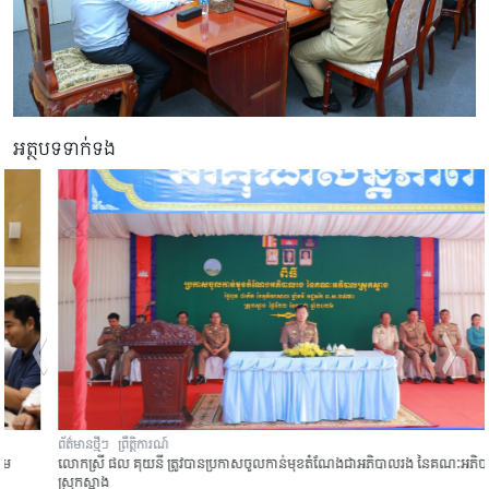
អត្ថបទទាក់ទង
ព័ត៌មានថ្មីៗ
ព្រឹត្តិការណ៍
លោកស្រី ផល គុយនី ត្រូវបានប្រកាសចូលកាន់មុខតំណែងជាអភិបាលរង នៃគណៈអភិបាល
ស្រុកស្អាង