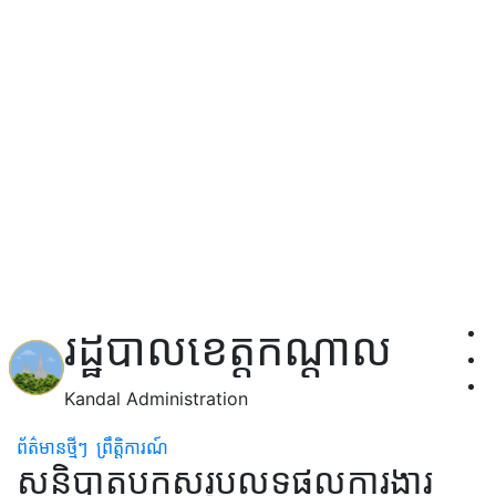
រដ្ឋបាលខេត្តកណ្តាល
Kandal Administration
ព័ត៌មានថ្មីៗ
ព្រឹត្តិការណ៍
សន្និបាតបូកសរុបលទ្ធផលការងារ