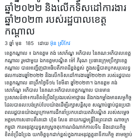
ឆ្នាំ២០២២ និងលើកទិសដៅការងារ
ឆ្នាំ២០២៣ របស់រដ្ឋបាលខេត្ត
កណ្ដាល
3 ឆ្នាំ មុន
185
ដោយ
អ៊ុន ស្រីកែវ
ខេត្តកណ្ដាល ៖ ឯកឧត្តម គង់ សោភ័ណ្ឌ អភិបាល នៃគណ:អភិបាលខេត្ត
កណ្ដាល រួមជាមួយ ឯកឧត្តមបណ្ឌិត ម៉ៅ ភិរុណ ប្រធានក្រុមប្រឹក្សាខេត្ត
កណ្ដាល បានអញ្ជើញជាអធិបតីភាពដ៏ខ្ពង់ខ្ពស់ ក្នុងសន្និបាតបូកសរុបលទ្ធ
ផលការងារឆ្នាំ២០២២ និងលើកទិសដៅការងារឆ្នាំ២០២៣ របស់រដ្ឋបាល
ខេត្តកណ្ដាល នាព្រឹកថ្ងៃទី១៤ ខែមីនា ឆ្នាំ២០២៣។ ឯកឧត្ដម គង់
សោភ័ណ្ឌ អភិបាល នៃគណ:អភិបាលខេត្តកណ្ដាល បានមាន
ប្រសាសន៍ថា៖ការខិតខំប្រឹងប្រែងរបស់អាជ្ញាធរ និងកងកម្លាំងមានសម្ថកិច្ច
ដែលបានលះបង់គ្រប់បែបយ៉ាងដើម្បីរក្សាសន្តិសុខ ​សណ្តាប់ធ្នាប់ជូនប្រជា
ពលរដ្ឋបានយ៉ាងល្អក្រោមការដឹកនាំប្រកបដោយគតិបណ្ឌិត​ របស់សម្តេច
អគ្គមហាសេនាបតីតេជោ ហ៊ុន សែន នាយករដ្ឋមន្ត្រីនៃព្រះរាជា ណាចក្រ
កម្ពុជា ការអនុវត្តយុទ្ធសាស្ត្រចតុកោណដំណាក់កាលទី៤ និងដោយកិច្ច
ខិតខំប្រឹងប្រែង យកចិត្តទុកដាក់ខ្ពស់ក្នុងការអនុវត្តតួនាទីភារកិច្ច តាមច្បាប់