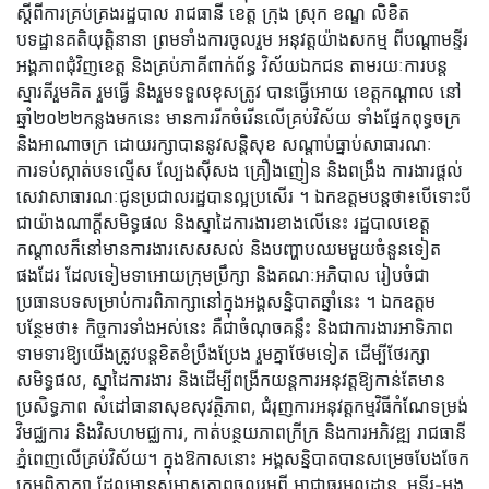
ស្តីពីការគ្រប់គ្រងរដ្ឋបាល រាជធានី ខេត្ត ក្រុង ស្រុក ខណ្ឌ លិខិត
បទដ្ឋានគតិយុត្តិនានា ព្រមទាំងការចូលរួម អនុវត្តយ៉ាងសកម្ម ពីបណ្តាមន្ទីរ
អង្គភាពជុំវិញខេត្ត និងគ្រប់ភាគីពាក់ព័ន្ធ វិស័យឯកជន តាមរយៈការបន្ត
ស្មារតីរួមគិត រួមធ្វើ និងរួមទទួលខុសត្រូវ បានធ្វើអោយ ខេត្តកណ្តាល នៅ
ឆ្នាំ២០២២កន្លងមកនេះ មានការរីកចំរើនលើគ្រប់វិស័យ ទាំងផ្នែកពុទ្ធចក្រ
និងអាណាចក្រ ដោយរក្សាបាននូវសន្តិសុខ សណ្តាប់ធ្នាប់សាធារណៈ
ការទប់ស្កាត់បទល្មើស ល្បែងសុីសង គ្រឿងញៀន និងពង្រឹង ការងារផ្តល់
សេវាសាធារណៈជូនប្រជាលរដ្ឋបានល្អប្រសើរ ។ ឯកឧត្តមបន្តថា៖បើទោះបី
ជាយ៉ាងណាក្តីសមិទ្ធផល និងស្នាដៃការងារខាងលើនេះ រដ្ឋបាលខេត្ត
កណ្តាលក៏នៅមានការងារសេសសល់ និងបញ្ហាបឈមមួយចំនួនទៀត
ផងដែរ ដែលទៀមទាអោយក្រុមប្រឹក្សា និងគណៈអភិបាល រៀបចំជា
ប្រធានបទសម្រាប់ការពិភាក្សានៅក្នុងអង្គសន្និបាតឆ្នាំនេះ ។ ឯកឧត្ដម
បន្ថែមថា៖ កិច្ចការទាំងអស់នេះ គឺជាចំណុចគន្លឹះ និងជាការងារអាទិភាព
ទាមទារឱ្យយើងត្រូវបន្តខិតខំប្រឹងប្រែង រួមគ្នាថែមទៀត ដើម្បីថែរក្សា
សមិទ្ធផល, ស្នាដៃការងារ និងដើម្បីពង្រីកយន្តការអនុវត្តឱ្យកាន់តែមាន
ប្រសិទ្ធភាព សំដៅធានាសុខសុវត្ថិភាព, ជំរុញការអនុវត្តកម្មវិធីកំណែទម្រង់
វិមជ្ឈការ និងវិសហមជ្ឈការ, កាត់បន្ថយភាពក្រីក្រ និងការអភិវឌ្ឍ រាជធានី
ភ្នំពេញលើគ្រប់វិស័យ។ ក្នុងឱកាសនោះ អង្គសន្និបាតបានសម្រេចបែងចែក
ក្រុមពិភាក្សា ដែលមានសមាសភាពចូលរួមពី អាជ្ញាធរមូលដ្ឋាន, មន្ទីរ-អង្គ