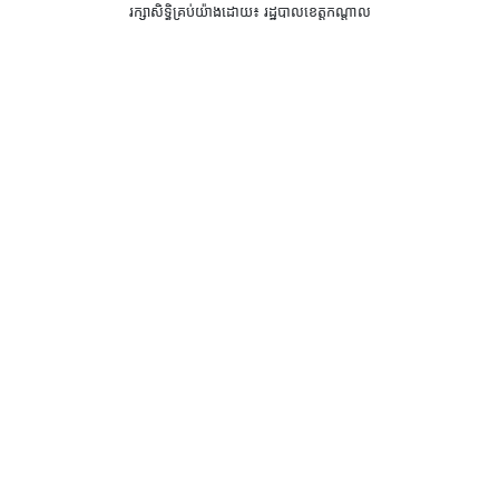
រក្សាសិទ្ធិគ្រប់យ៉ាងដោយ៖ រដ្ឋបាលខេត្តកណ្តាល