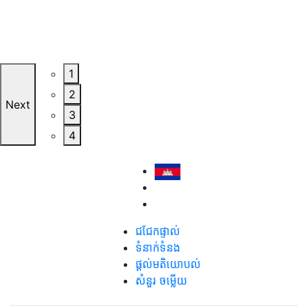
1
2
Next
3
4
ជជែកផ្ទាល់
ទំនាក់ទំនង
ផ្តល់មតិយោបល់
សំនួរ ចម្លើយ