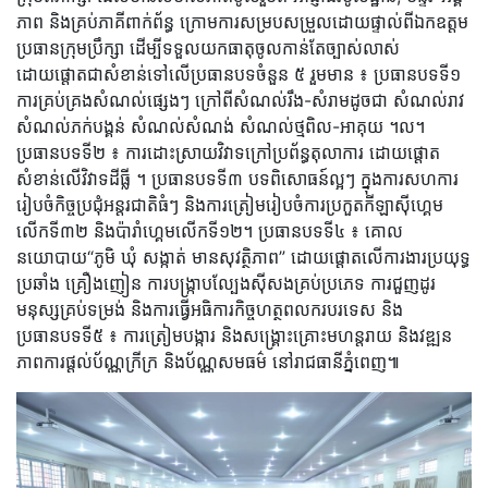
ភាព និងគ្រប់ភាគីពាក់ព័ន្ធ ក្រោមការសម្របសម្រួលដោយផ្ទាល់ពីឯកឧត្តម
ប្រធានក្រុមប្រឹក្សា ដើម្បីទទួលយកធាតុចូលកាន់តែច្បាស់លាស់
ដោយផ្តោតជាសំខាន់ទៅលើប្រធានបទចំនួន ៥ រួមមាន ៖ ប្រធានបទទី១
ការគ្រប់គ្រងសំណល់ផ្សេងៗ ក្រៅពីសំណល់រឹង-សំរាមដូចជា សំណល់រាវ
សំណល់ភក់បង្គន់ សំណល់សំណង់ សំណល់ថ្មពិល-អាគុយ ។ល។
ប្រធានបទទី២ ៖ ការដោះស្រាយវិវាទក្រៅប្រព័ន្ធតុលាការ ដោយផ្តោត
សំខាន់លើវិវាទដីធ្លី ។ ប្រធានបទទី៣ បទពិសោធន៍ល្អៗ ក្នុងការសហការ
រៀបចំកិច្ចប្រជុំអន្តរជាតិធំៗ និងការត្រៀមរៀបចំការប្រកួតកីឡាស៊ីហ្គេម
លើកទី៣២ និងប៉ារាំហ្គេមលើកទី១២។ ប្រធានបទទី៤ ៖ គោល
នយោបាយ“ភូមិ ឃុំ សង្កាត់ មានសុវត្ថិភាព” ដោយផ្តោតលើការងារប្រយុទ្ធ
ប្រឆាំង គ្រឿងញៀន ការបង្ក្រាបល្បែងស៊ីសងគ្រប់ប្រភេទ ការជួញដូរ
មនុស្សគ្រប់ទម្រង់ និងការធ្វើអធិការកិច្ចហត្ថពលករបរទេស និង
ប្រធានបទទី៥ ៖ ការត្រៀមបង្ការ និងសង្គ្រោះគ្រោះមហន្តរាយ និងវឌ្ឍន
ភាពការផ្ដល់ប័ណ្ណក្រីក្រ និងប័ណ្ណសមធម៌ នៅរាជធានីភ្នំពេញ៕