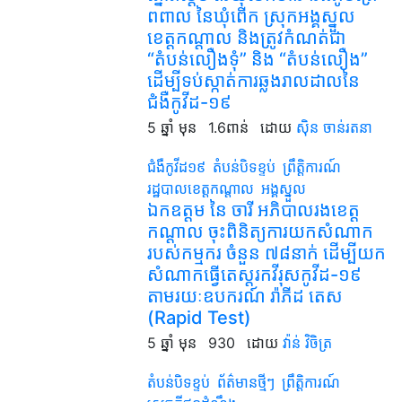
ពពាល នៃឃុំពើក ស្រុកអង្គស្នួល
ខេត្តកណ្ដាល និងត្រូវកំណត់ជា
“តំបន់លឿងទុំ” និង “តំបន់លឿង”
ដើម្បីទប់ស្កាត់ការឆ្លងរាលដាលនៃ
ជំងឺកូវីដ-១៩
5 ឆ្នាំ មុន
1.6ពាន់
ដោយ
ស៊ិន ចាន់រតនា
ជំងឺកូវីដ១៩
តំបន់បិទខ្ទប់
ព្រឹត្តិការណ៍
រដ្ឋបាលខេត្តកណ្តាល
អង្គស្នួល
ឯកឧត្ដម នៃ ចារី អភិបាលរងខេត្ត
កណ្ដាល ចុះពិនិត្យការយកសំណាក
របស់កម្មករ ចំនួន ៧៨នាក់ ដើម្បីយក
សំណាកធ្វើតេស្តរកវីរុសកូវីដ-១៩
តាមរយៈឧបករណ៍ រ៉ាភីដ តេស
(Rapid Test)
5 ឆ្នាំ មុន
930
ដោយ
វ៉ាន់ វិចិត្រ
តំបន់បិទខ្ទប់
ព័ត៌មានថ្មីៗ
ព្រឹត្តិការណ៍