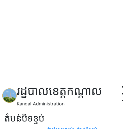
រដ្ឋបាលខេត្តកណ្តាល
Kandal Administration
តំបន់បិទខ្ទប់