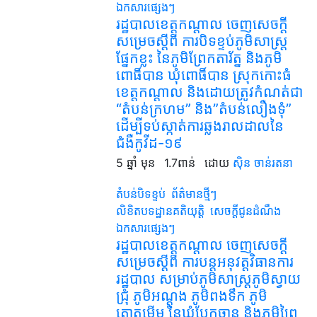
ឯកសារផ្សេងៗ
រដ្ឋបាលខេត្តកណ្ដាល ចេញសេចក្ដី
សម្រេចស្តីពី ការបិទខ្ទប់ភូមិសាស្រ្ត
ផ្នែកខ្លះ នៃភូមិព្រែកតារ័ត្ន និងភូមិ
ពោធិ៍បាន ឃុំពោធិ៍បាន ស្រុកកោះធំ
ខេត្តកណ្ដាល និងដោយត្រូវកំណត់ជា
“តំបន់ក្រហម” និង”តំបន់លឿងទុំ”
ដើម្បីទប់ស្កាត់ការឆ្លងរាលដាលនៃ
ជំងឺកូវីដ-១៩
5 ឆ្នាំ មុន
1.7ពាន់
ដោយ
ស៊ិន ចាន់រតនា
តំបន់បិទខ្ទប់
ព័ត៌មានថ្មីៗ
លិខិតបទដ្ឋានគតិយុត្តិ
សេចក្តីជូនដំណឹង
ឯកសារផ្សេងៗ
រដ្ឋបាលខេត្តកណ្ដាល ចេញសេចក្ដី
សម្រេចស្តីពី ការបន្តអនុវត្តវិធានការ
រដ្ឋបាល សម្រាប់ភូមិសាស្ត្រភូមិស្វាយ
ជ្រុំ ភូមិអណ្ដូង ភូមិពងទឹក ភូមិ
ត្នោតម្ដើម នៃឃុំបែកចាន និងភូមិព្រៃ