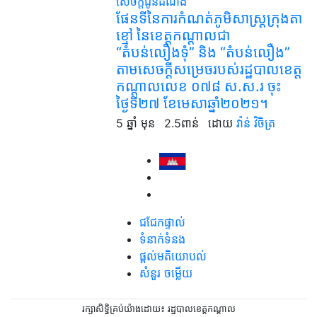
សេចក្តីជូនដំណឹង
ផែនទីនៃការកំណត់ភូមិសាស្ត្រក្រុងតា
ខ្មៅ នៃខេត្តកណ្តាលជា
“តំបន់លឿងទុំ” និង “តំបន់លឿង”
តាមសេចក្ដីសម្រេចរបស់រដ្ឋបាលខេត្ត
កណ្ដាលលេខ ០៧៨ ស.ស.រ ចុះ
ថ្ងៃទី២៧ ខែមេសាឆ្នាំ២០២១។
5 ឆ្នាំ មុន
2.5ពាន់
ដោយ
វ៉ាន់ វិចិត្រ
ជជែកផ្ទាល់
ទំនាក់ទំនង
ផ្តល់មតិយោបល់
សំនួរ ចម្លើយ
រក្សាសិទ្ធិគ្រប់យ៉ាងដោយ៖ រដ្ឋបាលខេត្តកណ្តាល