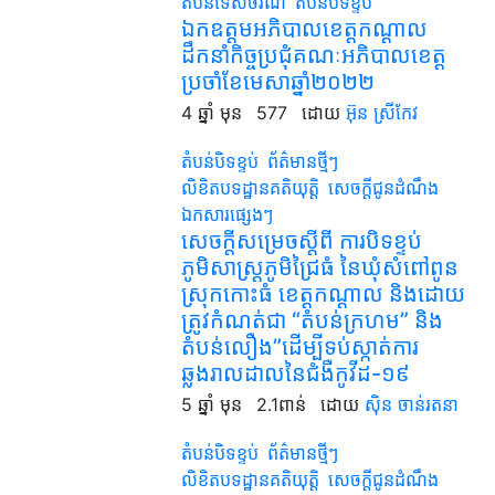
តំបន់ទេសចរណ៍
តំបន់បិទខ្ទប់
ឯកឧត្តមអភិបាលខេត្តកណ្ដាល
ដឹកនាំកិច្ចប្រជុំគណៈអភិបាលខេត្ត
ប្រចាំខែមេសាឆ្នាំ២០២២
4 ឆ្នាំ មុន
577
ដោយ
អ៊ុន ស្រីកែវ
តំបន់បិទខ្ទប់
ព័ត៌មានថ្មីៗ
លិខិតបទដ្ឋានគតិយុត្តិ
សេចក្តីជូនដំណឹង
ឯកសារផ្សេងៗ
សេចក្តីសម្រេចស្តីពី ការបិទខ្ទប់
ភូមិសាស្ត្រភូមិជ្រៃធំ នៃឃុំសំពៅពូន
ស្រុកកោះធំ ខេត្តកណ្តាល និងដោយ
ត្រូវកំណត់ជា “តំបន់ក្រហម” និង
តំបន់លឿង”ដើម្បីទប់ស្កាត់ការ
ឆ្លងរាលដាលនៃជំងឺកូវីដ-១៩
5 ឆ្នាំ មុន
2.1ពាន់
ដោយ
ស៊ិន ចាន់រតនា
តំបន់បិទខ្ទប់
ព័ត៌មានថ្មីៗ
លិខិតបទដ្ឋានគតិយុត្តិ
សេចក្តីជូនដំណឹង