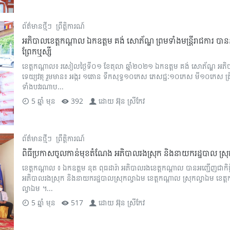
ព័ត៌មានថ្មីៗ
ព្រឹត្តិការណ៍
អភិបាលខេត្តកណ្ដាល ឯកឧត្តម គង់ សោភ័ណ្ឌ ព្រមទាំងមន្ត្រីរាជការ បាន
ព្រែកឬស្សី
ខេត្តកណ្ដាល៖ រសៀលថ្ងៃទី០១ ខែតុលា ឆ្នាំ២០២១ ឯកឧត្តម គង់ សោភ័ណ្ឌ អភិ
ទេយ្យវត្ថុ រួមមាន៖ អង្ករ ១តោន ទឹកសុទ្ធ១០កេស ភេសជ្ជៈ១០កេស មី១០កេស ត
ទាំងបវរណាប...
5 ឆ្នាំ មុន
392
ដោយ
អ៊ុន ស្រីកែវ
ព័ត៌មានថ្មីៗ
ព្រឹត្តិការណ៍
ពិធីប្រកាសចូលកាន់មុខតំណែង អភិបាលរងស្រុក និងនាយករដ្ឋបាល ស្រុ
ខេត្តកណ្តាល ៖ ឯកឧត្តម នុត ពុធដារ៉ា អភិបាលរងខេត្តកណ្តាល បានអញ្ជើញជាកិត
អភិបាលរងស្រុក និងនាយករដ្ឋបាលស្រុកល្វាឯម ខេត្តកណ្តាល ស្រុកល្វាឯម ខេត្
ល្វាឯម ។...
5 ឆ្នាំ មុន
517
ដោយ
អ៊ុន ស្រីកែវ