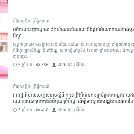
ព័ត៌មានថ្មីៗ
ព្រឹត្តិការណ៍
អភិបាលខេត្តកណ្តាល ជួបសំណេះសំណាល និងផ្តល់អំណោយដល់បងប្អូនប្រកបរប
បិណ្ឌ
ខេត្តកណ្តាល៖ មានប្រសាសន៍ សំណេះសំណាល សាកសួរសុខទុក្ខ ជាមួយបងប្អូនប្រកប
ពិធីបុណ្យកាន់បិណ្ឌ និងភ្ជុំបិណ្ឌ នៅរសៀលថ្ងៃទី៤ ខែតុលា ឆ្នាំ២០២១នេះ ឯ
បានជម្រ...
5 ឆ្នាំ មុន
386
ដោយ
អ៊ុន ស្រីកែវ
ព័ត៌មានថ្មីៗ
ព្រឹត្តិការណ៍
រាជរដ្ឋាភិបាលចេញសារាចស្ដីពី ការពង្រឹងវិធានការគ្រប់គ្រងការឆ្លងរ
ពេលឈប់សម្រាកក្នុងពិធីបុណ្យភ្ជុំបិណ្ឌ ដើម្បីទប់ស្កាត់ការឆ្លងរាលដាលនៃ
5 ឆ្នាំ មុន
410
ដោយ
អ៊ុន ស្រីកែវ