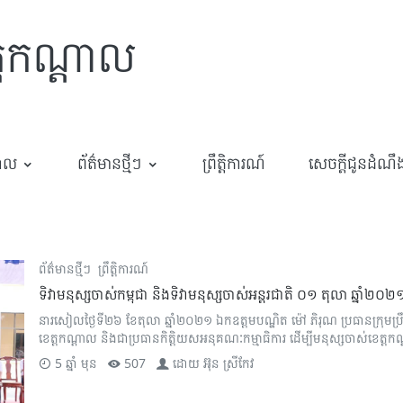
្តកណ្តាល
បាល
ព័ត៌មានថ្មីៗ
ព្រឹត្តិការណ៍
សេចក្តីជូនដំណឹ
ព័ត៌មានថ្មីៗ
ព្រឹត្តិការណ៍
ទិវាមនុស្សចាស់កម្ពុជា និងទិវាមនុស្សចាស់អន្តរជាតិ ០១ តុលា ឆ្នាំ២០២
នារសៀលថ្ងៃទី២៦ ខែតុលា ឆ្នាំ២០២១ ឯកឧត្ដមបណ្ឌិត ម៉ៅ ភិរុណ ប្រធានក្រុមប
ខេត្តកណ្តាល និងជាប្រធានកិត្តិយសអនុគណៈកម្មាធិការ ដើម្បីមនុស្សចាស់ខេត្តកណ្
5 ឆ្នាំ មុន
507
ដោយ
អ៊ុន ស្រីកែវ