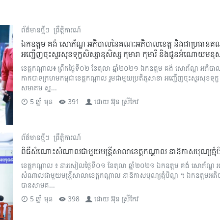
ព័ត៌មានថ្មីៗ
ព្រឹត្តិការណ៍
ឯកឧត្តម គង់ សោភ័ណ្ឌ អភិបាលនៃគណៈអភិបាលខេត្ត និងជាប្រធានគណៈ
អញ្ជើញចុះសួរសុខទុក្ខសិស្សានុសិស្ស កុមារា កុមារី និងជូនអំណោយមនុស
ខេត្តកណ្តាល៖ ព្រឹកថ្ងៃទី០២ ខែតុលា ឆ្នាំ២០២១ ឯកឧត្តម គង់ សោភ័ណ្ឌ អភ
កាកបាទក្រហមកម្ពុជាខេត្តកណ្តាល រួមជាមួយប្រតិភូសាខា អញ្ជើញចុះសួរសុខទុក្
សមាគម ស្ន...
5 ឆ្នាំ មុន
391
ដោយ
អ៊ុន ស្រីកែវ
ព័ត៌មានថ្មីៗ
ព្រឹត្តិការណ៍
ពិធីសំណោះសំណាលជាមួយមន្រ្តីសាលាខេត្តកណ្ដាល នាឱកាសបុណ្យភ្ជុំប
ខេត្តកណ្ដាល ៖ នារសៀលថ្ងៃទី០១ ខែតុលា ឆ្នាំ២០២១ ឯកឧត្ដម គង់ សោភ័ណ្ឌ 
សំណាលជាមួយមន្រ្តីសាលាខេត្តកណ្ដាល នាឱកាសបុណ្យភ្ជុំបិណ្ឌ ។ ឯកឧត្ដមអភិ
បានសាមគ...
5 ឆ្នាំ មុន
398
ដោយ
អ៊ុន ស្រីកែវ