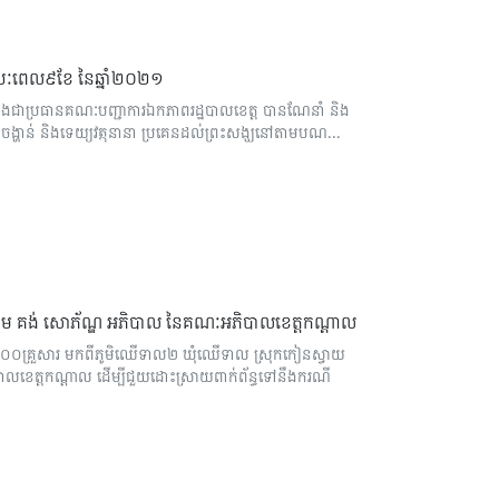
ប់រយៈពេល៩ខែ នៃឆ្នាំ២០២១
ងជាប្រធានគណៈបញ្ជាការឯកភាពរដ្ឋបាលខេត្ត បានណែនាំ និង
ូរអំពីចង្ហាន់ និងទេយ្យវត្ថុនានា ប្រគេនដល់ព្រះសង្ឃនៅតាមបណ...
្តម គង់ សោភ័ណ្ឌ អភិបាល នៃគណៈអភិបាលខេត្តកណ្ដាល
ាង ១០០គ្រួសារ មកពីភូមិឈើទាល២ ឃុំឈើទាល ស្រុកកៀនស្វាយ
ាលខេត្តកណ្ដាល ដើម្បីជួយដោះស្រាយពាក់ព័ន្ធទៅនឹងករណី