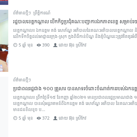
ព័ត៌មានថ្មីៗ
ព្រឹត្តិការណ៍
រដ្ឋបាលខេត្តកណ្តាល បើកកិច្ចប្រជុំគណៈបញ្ជាការឯកភាពខេត្ត សម្រា
ខេត្តកណ្តាល៖ ឯកឧត្តម គង់ សោភ័ណ្ឌ អភិបាលនៃគណៈអភិបាលខេត្តកណ្តាល និ
លើកទឹកចិត្តដល់អាជ្ញាធរក្រុង-ស្រុក ក្នងពិធីកាន់បិណ្ឌ និងភ្ជុំបិណ្ឌនេះត្រូវគិតគ
5 ឆ្នាំ មុន
390
ដោយ
អ៊ុន ស្រីកែវ
ព័ត៌មានថ្មីៗ
ប្រជាពលរដ្ឋជាង ១០០ គ្រួសារ បានសាទរចំពោះចំណាត់ការរបស់ឯកឧត
ខេត្តកណ្ដាល៖ ព្រឹកថ្ងៃទី១៥ ខែកញ្ញា ឆ្នាំ២០២១ មានប្រជាពលរដ្ឋប្រមាណជ
ខេត្តកណ្ដាល បានសុំអន្តរាគមន៍ពីឯកឧត្តម គង់ សោភ័ណ្ឌ អភិបាល នៃគណៈអភិប
មានជនខិលខូច ប...
5 ឆ្នាំ មុន
372
ដោយ
អ៊ុន ស្រីកែវ