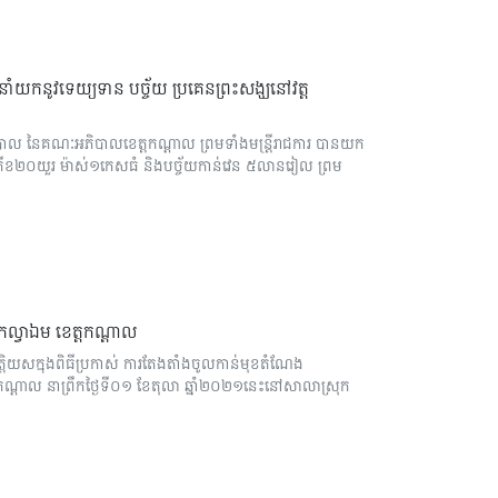
នាំយកនូវទេយ្យទាន បច្ច័យ ប្រគេនព្រះសង្ឃនៅវត្ត
បាល នៃគណៈអភិបាលខេត្តកណ្ដាល ព្រមទាំងមន្ត្រីរាជការ បានយក
្រីខ២០យួរ ម៉ាស់១កេសធំ និងបច្ច័យកាន់វេន ៥លានរៀល ព្រម
កល្វាឯម ខេត្តកណ្តាល
្តិយសក្នុងពិធីប្រកាស់ ការតែងតាំងចូលកាន់មុខតំណែង
តកណ្តាល នាព្រឹកថ្ងៃទី០១ ខែតុលា ឆ្នាំ២០២១នេះនៅសាលាស្រុក