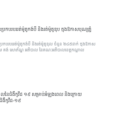
ររត់ម៉ូតូកង់បី និងរត់ម៉ូតូឌុប ក្នុងឱកាសបុណ្យភ្ជំ
របររត់ម៉ូតូកង់បី និងរត់ម៉ូតូឌុល ចំនួន ២៤៥នាក់ ក្នុងឱកាស
កឧត្តម គង់ សោភ័ណ្ឌ អភិបាល នៃគណៈអភិបាលខេត្តកណ្តាល
ាលដាលនៃជំងឺកូវីដ ១៩ សម្រាប់អំឡុងពេល និងក្រោយ
ជំងឺកូវីដ-១៩