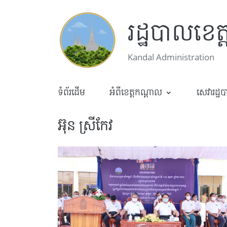
រដ្ឋបាលខេត
Kandal Administration
ទំព័រដើម
អំពីខេត្តកណ្តាល
សេវារដ្ឋ
អ៊ុន ស្រីកែវ