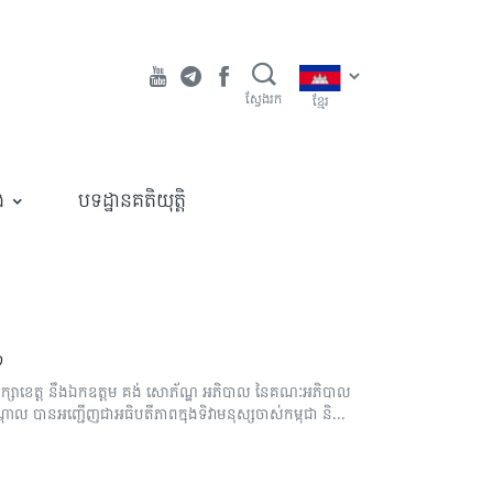
ស្វែងរក
ខ្មែរ
ង
បទដ្ឋានគតិយុត្តិ
១
្រឹក្សាខេត្ត នឹងឯកឧត្ដម គង់ សោភ័ណ្ឌ អភិបាល នៃគណៈអភិបាល
ដាល បានអញ្ជើញជាអធិបតីភាពក្នុងទិវាមនុស្សចាស់កម្ពុជា និ...