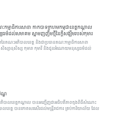
កម្មាធិការសាខា កាកបាទក្រហមកម្ពុជាខេត្តកណ្តាល
្សធម៌ដល់សមាគម ស្នាមញញឹមថ្មីនៃក្តីសង្ឃឹមរបស់កុមារ
ិបាលនៃគណៈអភិបាលខេត្ត និងជាប្រធានគណៈកម្មាធិការសាខា
ខ សិស្សានុសិស្ស កុមារា កុមារី និងជូនអំណោយមនុស្សធម៌ដល់
ិណ្ឌ
អភិបាលខេត្តកណ្តាល បានអញ្ជើញជាអធិបតីភាពក្នុងពិធីសំណោះ
បាលខេត្ត បានកោតសរសើរដល់មន្ត្រីរាជការ គ្រប់ការិយាល័យ ដែល