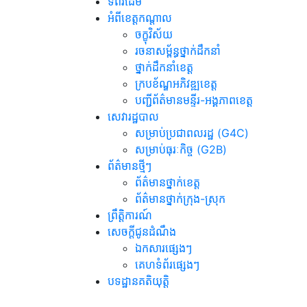
ទំព័រដើម
អំពីខេត្តកណ្តាល
ចក្ខុវិស័យ
រចនាសម្ព័ន្ធថ្នាក់ដឹកនាំ
ថ្នាក់ដឹកនាំខេត្ត
ក្របខ័ណ្ឌអភិវឌ្ឍខេត្ត
បញ្ជីព័ត៌មានមន្ទីរ-អង្គភាពខេត្ត
សេវារដ្ឋបាល
សម្រាប់ប្រជាពលរដ្ឋ (G4C)
សម្រាប់ធុរៈកិច្ច (G2B)
ព័ត៌មានថ្មីៗ
ព័ត៌មានថ្នាក់ខេត្ត
ព័ត៌មានថ្នាក់ក្រុង-ស្រុក
ព្រឹត្តិការណ៍
សេចក្តីជូនដំណឹង
ឯកសារផ្សេងៗ
គេហទំព័រផ្សេងៗ
បទដ្ឋានគតិយុត្តិ