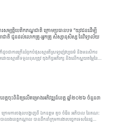
្ចការពារសម្បត្តិបេតិកភណ្ឌជាតិ ក្រោមប្រធានបទ “យុវជនដើម្បី
ាតិ ជូនដល់លោកគ្រូ-អ្នកគ្រូ សិស្សានុសិស្ស នៃវិទ្យាល័យ
ូចជាការក្រើនរំឭកបំផុសស្មារតីស្រឡាញ់វប្បធម៌ និងមនសិការ
្មារតីទទួលខុសត្រូវ ក្នុងកិច្ចអភិរក្ស និងលើកស្ទួយតម្លៃនៃ...
េត្តចុះពិនិត្យលើគម្រោងអភិវឌ្ឍន៍ខេត្ត ឆ្នាំ២០២៦ ចំនួន៣
ស ក្រោមការចង្អុលបង្ហាញពី ឯកឧត្តម គួច ចំរើន អភិបាល នៃគណៈ
ិបាលរងខេត្តកណ្តាល បានដឹកនាំក្រុមការងារបច្ចេកទេសនៃរដ្ឋ...