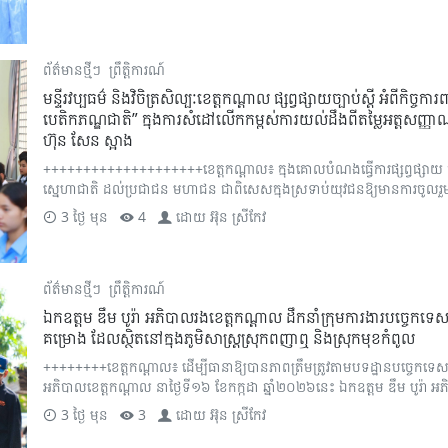
ព័ត៌មានថ្មីៗ
ព្រឹត្តិការណ៍
មន្ទីរវប្បធម៌ និងវិចិត្រសិល្បៈខេត្តកណ្ដាល ផ្សព្វផ្សាយច្បាប់ស្តី អំពីកិច
បេតិកភណ្ឌជាតិ” ក្នុងការសំដៅលើកកម្ពស់ការយល់ដឹងពីតម្លៃអត្តសញ្ញាណជ
ហ៊ុន សែន ស្អាង
++++++++++++++++++++ខេត្តកណ្តាល៖ ក្នុងគោលបំណងធ្វើការផ្សព្វផ្សាយ ក៏ដ
ស្នេហាជាតិ ដល់ប្រជាជន មហាជន ជាពិសេសក្នុងស្រទាប់យុវជនឱ្យមានការចូលរួមដោយស
3 ថ្ងៃ មុន
4
ដោយ
អ៊ុន ស្រីកែវ
ព័ត៌មានថ្មីៗ
ព្រឹត្តិការណ៍
ឯកឧត្តម ឌឹម បូរ៉ា អភិបាលរងខេត្តកណ្តាល ដឹកនាំក្រុមការងារបច្ចេកទេសខ
គម្រោង ដែលស្ថិតនៅក្នុងភូមិសាស្ត្រស្រុកពញាឮ និងស្រុកមុខកំពូល
++++++++ខេត្តកណ្តាល៖ ដើម្បីធានាឱ្យបានភាពត្រឹមត្រូវតាមបទដ្ឋានបច្ចេកទេ
អភិបាលខេត្តកណ្តាល នាថ្ងៃទី១៦ ខែកក្កដា ឆ្នាំ២០២៦នេះ ឯកឧត្តម ឌឹម បូរ៉ា អភ
3 ថ្ងៃ មុន
3
ដោយ
អ៊ុន ស្រីកែវ