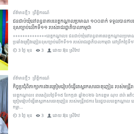
ព័ត៌មានថ្មីៗ
ព្រឹត្តិការណ៍
ជនជាប់ឃុំនៅពន្ធនាគារខេត្តកណ្តាលប្រមាណ ១០០នាក់ ទទួលបានការផ្សព្វផ
ខុសច្បាប់លើកទី១១ របស់រាជរដ្ឋាភិបាលកម្ពុជា
++++++++++++++ខេត្តកណ្តាល៖ ជនជាប់ឃុំនៅពន្ធនាគារខេត្តកណ្តាលប្រមាណ ១០០
ប្រឆាំងគ្រឿងញៀនខុសច្បាប់លើកទី១១ របស់រាជរដ្ឋាភិបាលកម្ពុជា នៅព្រឹកថ្ងៃទី
3 ថ្ងៃ មុន
3
ដោយ
អ៊ុន ស្រីកែវ
ព័ត៌មានថ្មីៗ
ព្រឹត្តិការណ៍
កិច្ចប្រជុំពិភាក្សាការងារត្រៀមរៀបចំធ្វើតេស្តរកសារធាតុញៀន របស់មន្ត្រ
ខេត្តកណ្តាល៖ នារសៀលថ្ងៃទី១៥ ខែកក្កដា ឆ្នាំ២០២៦ ឯកឧត្តម ណុប ដារ៉ា អភិបាល
ត្រៀមរៀបចំធ្វើតេស្តរកសារធាតុញៀន របស់មន្ត្រីរាជការ នៃរដ្ឋបាលខេត្តកណ
កម្លា...
3 ថ្ងៃ មុន
3
ដោយ
អ៊ុន ស្រីកែវ