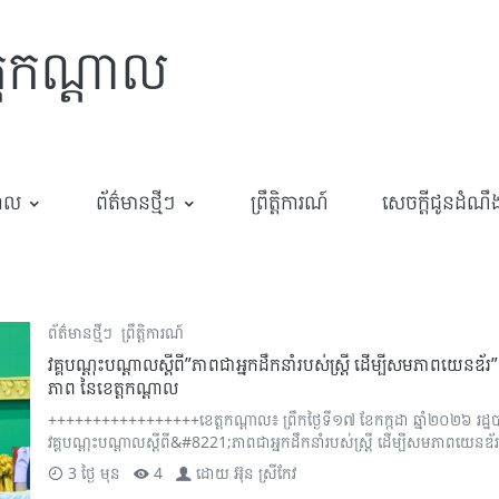
្តកណ្តាល
បាល
ព័ត៌មានថ្មីៗ
ព្រឹត្តិការណ៍
សេចក្តីជូនដំណឹ
ព័ត៌មានថ្មីៗ
ព្រឹត្តិការណ៍
វគ្គបណ្តុះបណ្តាលស្តីពី”ភាពជាអ្នកដឹកនាំរបស់ស្ត្រី ដើម្បីសមភាពយេនឌ័រ” ជូនស
ភាព នៃខេត្តកណ្តាល
+++++++++++++++++ខេត្តកណ្តាល៖ ព្រឹកថ្ងៃទី១៧ ខែកក្កដា ឆ្នាំ២០២៦ រដ្ឋ
វគ្គបណ្តុះបណ្តាលស្តីពី&#8221;ភាពជាអ្នកដឹកនាំរបស់ស្ត្រី ដើម្បីសមភាពយេនឌ័រ&#
3 ថ្ងៃ មុន
4
ដោយ
អ៊ុន ស្រីកែវ