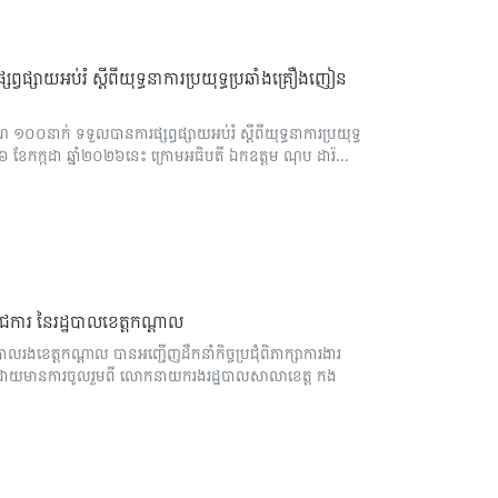
្សាយអប់រំ ស្ដីពីយុទ្ធនាការប្រយុទ្ធប្រឆាំងគ្រឿងញៀន
នាក់ ទទួលបានការផ្សព្វផ្សាយអប់រំ ស្ដីពីយុទ្ធនាការប្រយុទ្ធ
១៦ ខែកក្កដា ឆ្នាំ២០២៦នេះ ក្រោមអធិបតី ឯកឧត្តម ណុប ដារ៉...
ីរាជការ នៃរដ្ឋបាលខេត្តកណ្តាល
រងខេត្តកណ្តាល បានអញ្ជើញដឹកនាំកិច្ចប្រជុំពិភាក្សាការងារ
្តាល ដោយមានការចូលរួមពី លោកនាយករងរដ្ឋបាលសាលាខេត្ត កង