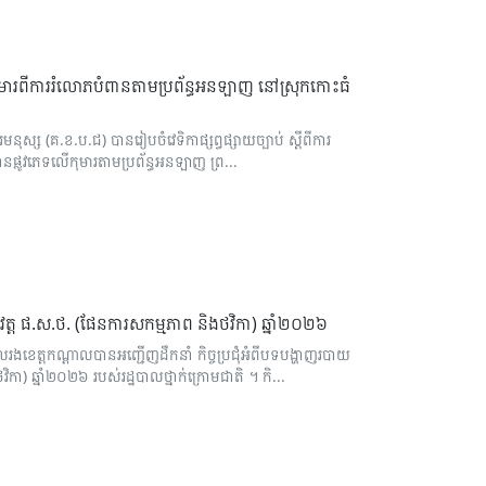
រពារកុមារពីការរំលោភបំពានតាមប្រព័ន្ធអនឡាញ នៅស្រុកកោះធំ
នុស្ស (គ.ខ.ប.ជ) បានរៀបចំវេទិកាផ្សព្វផ្សាយច្បាប់ ស្តីពីការ
ំពានផ្លូវភេទលើកុមារតាមប្រព័ន្ធអនឡាញ ព្រ...
ុវត្ត ផ.ស.ថ. (ផែនការសកម្មភាព និងថវិកា) ឆ្នាំ២០២៦
បាលរងខេត្តកណ្ដាលបានអញ្ជើញដឹកនាំ កិច្ចប្រជុំអំពីបទបង្ហាញរបាយ
ា) ឆ្នាំ២០២៦ របស់រដ្ឋបាលថ្នាក់ក្រោមជាតិ ។ កិ...