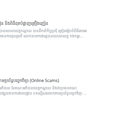
ឿងញៀន និងពិធីដុតបំផ្លាញគ្រឿងញៀន
ឋបាលសាលាខេត្តកណ្តាល បានដឹកនាំកិច្ចប្រជុំ ត្រៀមរៀបចំពិធីអបអរ
ដោយមានការចូលរួមពី លោកនាយករងរដ្ឋបាលសាលាខេត្ត កងកម្លា...
ាមប្រព័ន្ធបច្ចេកវិទ្យា (Online Scams)
រើន អភិបាល នៃគណៈអភិបាលខេត្តកណ្តាល និងជាប្រធានគណៈ
ានវឌ្ឍនភាពការងារបង្ក្រាប បទល្មើសឆបោកតាមប្រព័ន្ធបច្ចេកវិទ្យា ...