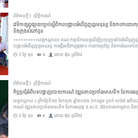
ព័ត៌មានថ្មីៗ
ព្រឹត្តិការណ៍
វេទិកាផ្សព្វផ្សាយច្បាប់ស្តីពីការបង្ក្រាបអំពើជួញដូរមនុស្ស និងការកា
និងក្រុងសំពៅពូន
++++++++++​ខេត្តកណ្តាល៖ គណៈកម្មាធិការខេត្តដើម្បីប្រយុទ្ធប្រឆាំងអំពើជួញដូរម
បង្ក្រាបអំពើជួញដូរមនុស្ស ការធ្វើអាជីវកម្មផ្លូវភេទ ការកេងប្រវ័ញ្ច និងការរំលោភប
3 ថ្ងៃ មុន
4
ដោយ
អ៊ុន ស្រីកែវ
ព័ត៌មានថ្មីៗ
ព្រឹត្តិការណ៍
កិច្ចប្រជុំអំពីបទបង្ហាញរបាយការណ៍ វឌ្ឍនភាពប្រចាំឆមាសទី១ នៃការអន
ខេត្តកណ្ដាល ៖ ព្រឹកថ្ងៃទី១៦ ខែកក្កដា ឆ្នាំ២០២៦ ឯកឧត្ដម ប្រាក់ សារ៉ាត់ អភិ
ការណ៍ វឌ្ឍនភាពប្រចាំឆមាសទី១ នៃការអនុវត្ត ផ.ស.ថ. (ផែនការសកម្មភាព និងថវិក
3 ថ្ងៃ មុន
4
ដោយ
អ៊ុន ស្រីកែវ