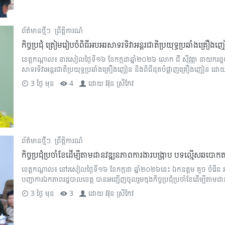
ព័ត៌មានថ្មីៗ
ព្រឹត្តិការណ៍
កិច្ចប្រជុំ ត្រៀមរៀបចំពិធីអបអរសាទរទិវាអន្តរជាតិប្រយុទ្ធប្រឆាំងគ្រ
ខេត្តកណ្តាល៖ នារសៀលថ្ងៃទី១៦ ខែកក្កដាឆ្នាំ២០២៦ លោក ជី សុីវុត្ថា នាយករដ្
សាទរទិវាអន្តរជាតិប្រយុទ្ធប្រឆាំងគ្រឿងញៀន និងពិធីដុតបំផ្លាញគ្រឿងញៀន 
3 ថ្ងៃ មុន
4
ដោយ
អ៊ុន ស្រីកែវ
ព័ត៌មានថ្មីៗ
ព្រឹត្តិការណ៍
កិច្ចប្រជុំប្រចាំខែដើម្បីតាមដានវឌ្ឍនភាពការងារបង្ក្រាប បទល្មើសឆបោកត
ខេត្តកណ្តាល៖ នៅរសៀលថ្ងៃទី១៦ ខែកក្កដា ឆ្នាំ២០២៦នេះ ឯកឧត្តម គួច ចំ
បញ្ជាការឯកភាពរដ្ឋបាលខេត្ត បានអញ្ជើញចូលរួមក្នុងកិច្ចប្រជុំប្រចាំខែដើម្បីតាមដ
3 ថ្ងៃ មុន
3
ដោយ
អ៊ុន ស្រីកែវ