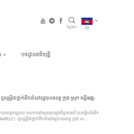
ស្វែងរក
ខ្មែរ
ង
បទដ្ឋានគតិយុត្តិ
្ត្រីជាថ្នាក់ដឹកនាំនៅរដ្ឋបាលខេត្ត ក្រុង ស្រុក មន្ទីរអង្គ-
បាលខេត្តកណ្តាល សហការជាមួយក្រសួងកិច្ចការនារី បានរៀបចំបើក
8221; ជូនស្ត្រីជាថ្នាក់ដឹកនាំនៅរដ្ឋបាលខេត្ត ក្រុង ស...