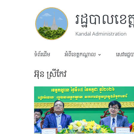
រដ្ឋបាលខេត
Kandal Administration
ទំព័រដើម
អំពីខេត្តកណ្តាល
សេវារដ្ឋ
អ៊ុន ស្រីកែវ