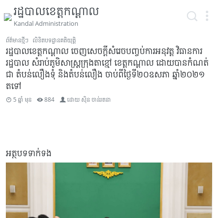
រដ្ឋបាលខេត្តកណ្តាល
Kandal Administration
ព័ត៌មានថ្មីៗ
លិខិតបទដ្ឋានគតិយុត្តិ
រដ្ឋបាលខេត្តកណ្តាល ចេញសេចក្តីសំរេចបញ្ចប់ការអនុវត្ត វិធានការ
រដ្ឋបាល សំរាប់ភូមិសាស្ត្រក្រុងតាខ្មៅ ខេត្តកណ្តាល ដោយបានកំណត់
ជា តំបន់លឿងទុំ និងតំបន់លឿង ចាប់ពីថ្ងៃទី២០ឧសភា ឆ្នាំ២០២១
តទៅ
5 ឆ្នាំ មុន
884
ដោយ
ស៊ិន ចាន់រតនា
អត្ថបទទាក់ទង