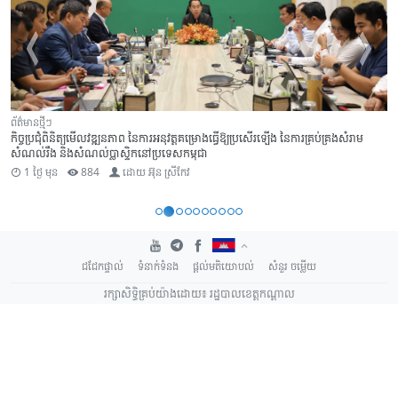
ព័ត៌មានថ្មីៗ
កិច្ចប្រជុំពិនិត្យមើលវឌ្ឍនភាព នៃការអនុវត្តគម្រោងធ្វើឱ្យប្រសើរឡើង នៃការគ្រប់គ្រងសំរាម
សំណល់រឹង និងសំណល់ប្លាស្ទិកនៅប្រទេសកម្ពុជា
1 ថ្ងៃ មុន
884
ដោយ
អ៊ុន ស្រីកែវ
ជជែកផ្ទាល់
ទំនាក់ទំនង
ផ្តល់មតិយោបល់
សំនួរ ចម្លើយ
រក្សាសិទ្ធិគ្រប់យ៉ាងដោយ៖ រដ្ឋបាលខេត្តកណ្តាល